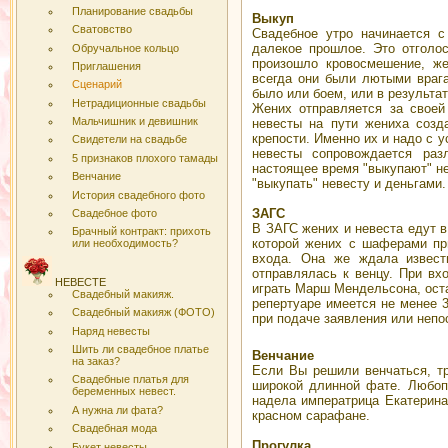
Планирование свадьбы
Выкуп
Сватовство
Свадебное утро начинается с
далекое прошлое. Это отголос
Обручальное кольцо
произошло кровосмешение, же
Приглашения
всегда они были лютыми враг
Сценарий
было или боем, или в результа
Нетрадиционные свадьбы
Жених отправляется за своей
Мальчишник и девишник
невесты на пути жениха созд
крепости. Именно их и надо с 
Свидетели на свадьбе
невесты сопровождается раз
5 признаков плохого тамады
настоящее время "выкупают" н
Венчание
"выкупать" невесту и деньгами.
История свадебного фото
ЗАГС
Свадебное фото
В ЗАГС жених и невеста едут в
Брачный контракт: прихоть
которой жених с шаферами пр
или необходимость?
входа. Она же ждала извест
отправлялась к венцу. При вх
НЕВЕСТЕ
играть Марш Мендельсона, оста
Свадебный макияж.
репертуаре имеется не менее 
Свадебный макияж (ФОТО)
при подаче заявления или непо
Наряд невесты
Шить ли свадебное платье
Венчание
на заказ?
Если Вы решили венчаться, т
Свадебные платья для
широкой длинной фате. Любоп
беременных невест.
надела императрица Екатерин
А нужна ли фата?
красном сарафане.
Свадебная мода
Прогулка
Букет невесты