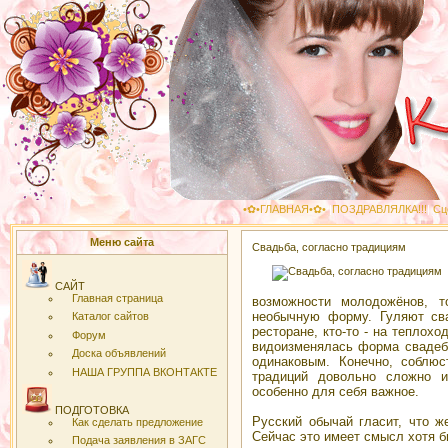
•✿•ГЛАВНАЯ•✿•
|
ПОЗДРАВЛЯЛКА!!!
|
Сц
Меню сайта
Свадьба, согласно традициям
САЙТ
Главная страница
возможности молодожёнов, т
необычную форму. Гуляют свад
Каталог сайтов
ресторане, кто-то - на теплохо
Форум
видоизменялась форма свадебн
Доска объявлений
одинаковым. Конечно, соблюс
НАША ГРУППА ВКОНТАКТЕ
традиций довольно сложно и
особенно для себя важное.
ПОДГОТОВКА
Русский обычай гласит, что ж
Как сделать предложение
Сейчас это имеет смысл хотя бы
Подача заявления в ЗАГС