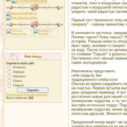
плакатов, лент и воздушных ша
радостью и воздушной лёгкост
увидите, какой радостью засияю
Первый тост произносит отец н
генералу" - самому именитому и
И начинается застолье, прерыв
Почему горько? Кому горько? Э
историю. Раньше невеста обходи
брал чарку, выпивал и говорил: 
не воду. После этого он целова
со словами "Горько!" и доволь
Наш опрос
Постепенно этот обычай замен
самих молодожёнов.
Оцените мой сайт
Отлично
Невозможно представить
Хорошо
себе свадьбу без
Неплохо
традиционного хлеба-соли
Плохо
Обычно во время свадебного п
Ужасно
на счастье. Первая бутылка вы
день рождения первенца. А вот
Результаты
|
Архив опросов
достаточно новые для нашей ст
Всего ответов:
202
незамужним подругам, и та, кот
быстрее остальных подруг. Подо
незамужним подругам, жених бр
холостым друзьям. Женится пер
Праздничний вечер ведёт так н
должен был избираться из числ