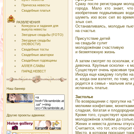
Сразу после регистрации моло
Прическа невесты
города. Мало кто знает, чт
Свадебные платья
изобретение подвыпивших водит
шуметь изо всех сил во время
злых сил.
РАЗВЛЕЧЕНИЯ
Конкурсы и задания для
Останавливаясь, молодые пьют
выкупа невесты
на счастье.
Звездные свадьбы (FOTO)
Присутствие детей
Звездные свадьбы
на свадьбе сулит
(НОВОСТИ)
молодожёнам счастливую
Свадебные тосты
и безмятежную жизнь
Свадебные аваторки
Свадебные годовщины
А затем смотрят по осколкам, 
девочка. Крупные осколки - к ма
АЛЛЕЯ СЛАВЫ
Существует очень красивая тра
ПАРАД НЕВЕСТ
Иногда еще каждому голубю на 
и, когда они взлетят, по тому,
родится в семье - мальчик или 
испачкать платье.
Наш баннер
Застолье
По возвращении с прогулки на 
мелкими конфетами, монетками 
сладкая, богатая и плодородна
Кроме того, существует красив
Другие проекты админки:
молодожёнов хлебом да солью,
Жених и невеста должны откусит
Считается, что тот, кто откусит
Место, в котором проходит тор