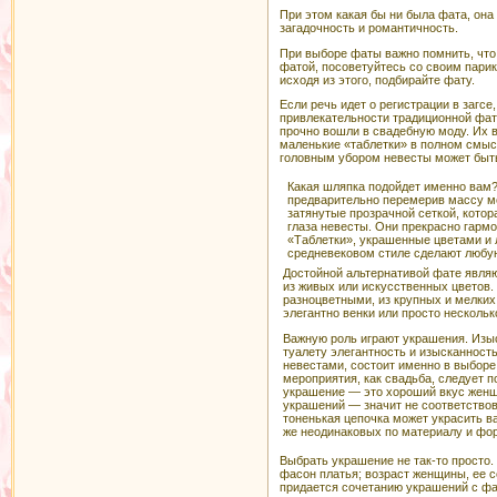
При этом какая бы ни была фата, она
загадочность и романтичность.
При выборе фаты важно помнить, что 
фатой, посоветуйтесь со своим парик
исходя из этого, подбирайте фату.
Если речь идет о регистрации в загсе
привлекательности традиционной фат
прочно вошли в свадебную моду. Их 
маленькие «таблетки» в полном смыс
головным убором невесты может быть
Какая шляпка подойдет именно вам?
предварительно перемерив массу мо
затянутые прозрачной сеткой, кото
глаза невесты. Они прекрасно гармо
«Таблетки», украшенные цветами и 
средневековом стиле сделают любую
Достойной альтернативой фате явля
из живых или искусственных цветов.
разноцветными, из крупных и мелких
элегантно венки или просто нескольк
Важную роль играют украшения. Изыс
туалету элегантность и изысканност
невестами, состоит именно в выборе
мероприятия, как свадьба, следует
украшение — это хороший вкус женщ
украшений — значит не соответство
тоненькая цепочка может украсить в
же неодинаковых по материалу и фо
Выбрать украшение не так-то просто. 
фасон платья; возраст женщины, ее с
придается сочетанию украшений с фа