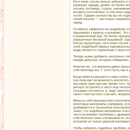
Ни в коем случае нельзя забывать и 
украшает одежду, делает ее более ин
тесьма, пуговицы, стразы, напоминаю
которого изготовлено то или иное изд
тысяч. Однако сколько бы вы ни отда
своей покупке — настолько современ
наряд.
Особенно эффектно на свадебном пла
пришивают к вырезу и рукавам). Это
и романтичный вид. Не менее оригина
украшенные бисерной вышивкой. Одн
блеску фурнитуры, ни в коем случае
свой свадебный наряд в карнавальны
моды является стремление к простоте
Теперь нужно добавить несколько слов
каждая девушка, которая собиралась 
Конечно же, эти времена давно прошл
собственноручно. У этого пути, как и
Когда невеста решается сама сшить с
она получает возможность воплотить
вкусовые пристрастия. Кроме того, та
рискует встретить в загсе еще нескол
ситуации случаются, и, надо заметить
такого «несчастного случая», вооружа
Минусы собственноручного изготовле
некоторые материалы (например, атл
разбираются в технологии изготовл
знают, что подобные материалы «скол
часто возникают проблемы с драпиро
собственные силы и возможности, вы 
испортив не только дорогой материал
Чтобы избежать подобных проблем, н