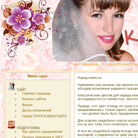
•✿•ГЛАВНАЯ•✿•
|
ПОЗДРАВЛЯЛКА!!!
|
Нар
Меню сайта
Наряд невесты
Наверняка уже решили, как именно хо
обсудим возможные варианты праздн
САЙТ
Главная страница
Классическим цветом для наряда неве
ассоциируется со свежестью, чистото
Каталог сайтов
Форум
Правда, этот цвет отнюдь не сразу 
придерживались только одного требо
Доска объявлений
— оно должно было быть праздничным
НАША ГРУППА ВКОНТАКТЕ
Для отделки свадебного платья испол
кто не мог себе этого позволить, прос
ПОДГОТОВКА
И все же свадебный наряд всегда зн
Как сделать предложение
выходной, и надевался он один раз в
Подача заявления в ЗАГС