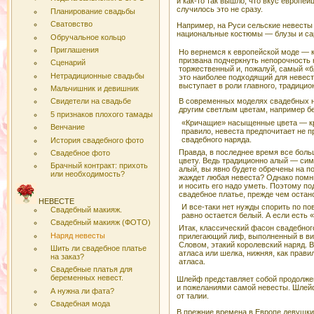
и как-то так вышло, что вкус европей
случилось это не сразу.
Планирование свадьбы
Сватовство
Например, на Руси сельские невесты
национальные костюмы — блузы и с
Обручальное кольцо
Приглашения
Но вернемся к европейской моде — к
призвана подчеркнуть непорочность 
Сценарий
торжественный и, пожалуй, самый «б
Нетрадиционные свадьбы
это наиболее подходящий для невест
выступает в роли главного, традицио
Мальчишник и девишник
В современных моделях свадебных н
Свидетели на свадьбе
другим светлым цветам, например бе
5 признаков плохого тамады
«Кричащие» насыщенные цвета — кр
Венчание
правило, невеста предпочитает не 
свадебного наряда.
История свадебного фото
Правда, в последнее время все боль
Свадебное фото
цвету. Ведь традиционно алый — сим
Брачный контракт: прихоть
алый, вы явно будете обречены на п
или необходимость?
жаждет любая невеста? Однако помни
и носить его надо уметь. Поэтому п
свадебное платье, прежде чем остан
НЕВЕСТЕ
И все-таки нет нужды спорить по по
Свадебный макияж.
равно остается белый. А если есть 
Свадебный макияж (ФОТО)
Итак, классический фасон свадебного
Наряд невесты
прилегающий лиф, выполненный в ви
Словом, этакий королевский наряд. 
Шить ли свадебное платье
атласа или шелка, нижняя, как прави
на заказ?
атласа.
Свадебные платья для
беременных невест.
Шлейф представляет собой продолжен
и пожеланиями самой невесты. Шлейф 
А нужна ли фата?
от талии.
Свадебная мода
В прежние времена в Европе девушки 