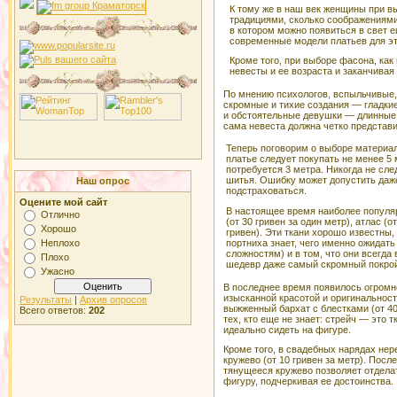
К тому же в наш век женщины при в
традициями, сколько соображениями
в котором можно появиться в свет е
современные модели платьев для это
Кроме того, при выборе фасона, как
невесты и ее возраста и заканчива
По мнению психологов, вспыльчивые,
скромные и тихие создания — гладки
и обстоятельные девушки — длинные.
сама невеста должна четко представит
Теперь поговорим о выборе материал
платье следует покупать не менее 5 
потребуется 3 метра. Никогда не сле
шитья. Ошибку может допустить даже
Наш опрос
подстраховаться.
Оцените мой сайт
В настоящее время наиболее популя
Отлично
(от 30 гривен за один метр), атлас (о
Хорошо
гривен). Эти ткани хорошо известны
портниха знает, чего именно ожидать
Неплохо
сложностям) и в том, что они всегд
Плохо
шедевр даже самый скромный покро
Ужасно
В последнее время появилось огромн
изысканной красотой и оригинальность
Результаты
|
Архив опросов
выжженный бархат с блестками (от 40 
Всего ответов:
202
тех, кто еще не знает: стрейч — это 
идеально сидеть на фигуре.
Кроме того, в свадебных нарядах нер
кружево (от 10 гривен за метр). Посл
тянущееся кружево позволяет отделат
фигуру, подчеркивая ее достоинства.