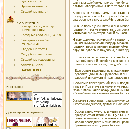
Букет невесты
длинным шлейфом, причем чем богаче
платья новобрачной. А чего только с
Прическа невесты
Свадебные платья
Впрочем, в России дамы тоже старали
государыни нашей Екатерины II было
драгоценностями, а шлейф платья бы
РАЗВЛЕЧЕНИЯ
В наше время уже никто не оценивае
Конкурсы и задания для
платье. И, тем не менее, натуры ром
выкупа невесты
учитывая его «исторический смысл».
Звездные свадьбы (FOTO)
И еще один «исторический» вариант 
Звездные свадьбы
несколькими юбками, поддерживаемы
(НОВОСТИ)
платьях, ведь длинные пышные юбки д
Свадебные тосты
обручах довольно неудобно, в нем тр
Свадебные аваторки
Если же вы все-таки хотите, чтобы 
Свадебные годовщины
пышной нижней юбкой из жесткого, 
вполне классический, а неудобств г
АЛЛЕЯ СЛАВЫ
ПАРАД НЕВЕСТ
Еще одним традиционным вариантом
декольте, длинными рукавами и пыш
широкий шифоновый пояс, завязыв
Если вы в повседневной жизни предп
платье. При этом вы можете не отка
Наш баннер
заканчивающаяся сзади длинным шле
Свадебное платье-мини может быть 
В зимнее время года традиционное ше
шерсти или джерси, дополненное коро
Брюки давно уже стали неизменным 
Другие проекты админки:
предпочитают именно их. Ну что ж,
такую возможность, причем это мож
Фасон последнего может иметь разн
бретельках до моделей без них.