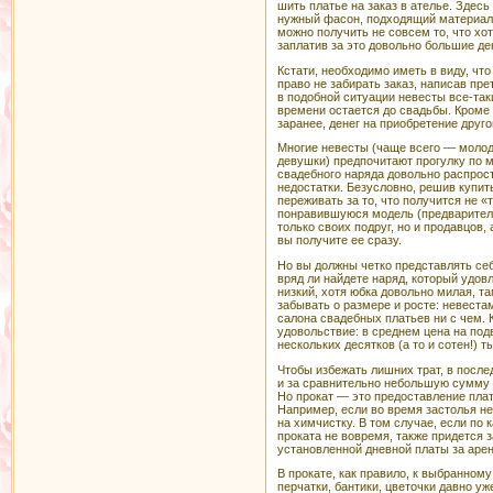
шить платье на заказ в ателье. Здес
нужный фасон, подходящий материал, 
можно получить не совсем то, что хот
заплатив за это довольно большие де
Кстати, необходимо иметь в виду, чт
право не забирать заказ, написав пр
в подобной ситуации невесты все-та
времени остается до свадьбы. Кроме 
заранее, денег на приобретение друго
Многие невесты (чаще всего — молод
девушки) предпочитают прогулку по м
свадебного наряда довольно распрост
недостатки. Безусловно, решив купит
переживать за то, что получится не «т
понравившуюся модель (предварител
только своих подруг, но и продавцов, 
вы получите ее сразу.
Но вы должны четко представлять се
вряд ли найдете наряд, который удо
низкий, хотя юбка довольно милая, т
забывать о размере и росте: невестам
салона свадебных платьев ни с чем. 
удовольствие: в среднем цена на под
нескольких десятков (а то и сотен!) т
Чтобы избежать лишних трат, в после
и за сравнительно небольшую сумму 
Но прокат — это предоставление пла
Например, если во время застолья не
на химчистку. В том случае, если по
проката не вовремя, также придется
установленной дневной платы за арен
В прокате, как правило, к выбранном
перчатки, бантики, цветочки давно у