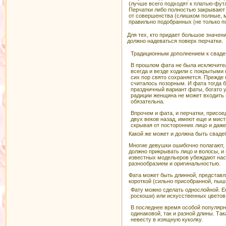
(лучше всего подходят к платью-фут
Перчатки либо полностью закрывают 
от совершенства (слишком полные, м
правильно подобранных (не только по
Для тех, кто придает большое значен
должно надеваться поверх перчатки.
Традиционным дополнением к сваде
В прошлом фата не была исключите
всегда и везде ходили с покрытыми г
сих пор свято сохраняется. Прежде
считалось позорным. И фата тогда
праздничный вариант фаты, богато 
радиции женщина не может входить 
обязательна.
Впрочем и фата, и перчатки, присо
двух веков назад, имеют еще и мист
скрывая от посторонних лицо и даже
Какой же может и должна быть сваде
Многие девушки ошибочно полагают, 
должно прикрывать лицо и волосы, и
известных модельеров убеждают нас 
разнообразием и оригинальностью.
Фата может быть длинной, представ
короткой (сильно присобранной, пышн
Фату можно сделать однослойной. Е
роскоши) или искусственных цветов
В последнее время особой популярн
одинаковой, так и разной длины. Т
невесту в изящную куколку.