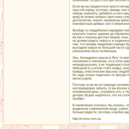
Если же вы предпочтете просто вечер
простой наряд, поэтому, прежде чем н
нибудь изменить, добавить в него ка
вряд ли можно назвать простыми суев
десятилетие, значит, проверены врем
новобрачным добрых сил и оберегание
Вообще со свадебными нарядами связ
покупать платье заранее до объявлен
же как и покупка детских вещей, пока
не должен видеть невесту в подвенеч
тем, что прежде свадебные наряды бы
выходили замуж по большей части од
облачениям было особенным.
Увы, безнадежно канули в Лету те вр
поколения в поколение, но в этом на
непредсказуема, а ее тенденции стол
бабушкой (с учетом «той» моды), кон
правда, классические фасоны свадеб
Их надо только подогнать по фигуре 
аксессуаров.
Поэтому если вы по природе сентиме
несправедливо забыта, то вы вполне 
положенный день, сохранить его, с т
дочери. Будем надеяться, что за сто
пройдет.
В заключение хотелось бы сказать, чт
выдвигала современная мода, самое 
больше радости, поэтому и выбор на
http://in-love.com.ua