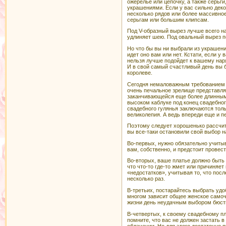
ожерелье или цепочку, а также серьг
украшениями. Если у вас сильно дек
несколько рядов или более массивно
серьгам или большим клипсам.
Под V-образный вырез лучше всего на
удлиняет шею. Под овальный вырез по
Но что бы вы ни выбрали из украшени
идет оно вам или нет. Кстати, если у 
нельзя лучше подойдет к вашему наря
И в свой самый счастливый день вы б
королеве.
Сегодня немаловажным требованием к
очень печальное зрелище представляе
заканчивающейся еще более длинным 
высоком каблуке под конец свадебног
свадебного гулянья заключаются тольк
великолепия. А ведь впереди еще и пе
Поэтому следует хорошенько рассчита
вы все-таки остановили свой выбор н
Во-первых, нужно обязательно учитыв
вам, собственно, и предстоит провес
Во-вторых, ваше платье должно быть 
что что-то где-то жмет или причиняет
«недостатков», учитывая то, что пос
несколько раз.
В-третьих, постарайтесь выбрать удо
многом зависит общее женское самоч
жизни день неудачным выбором бюстг
В-четвертых, к своему свадебному пл
помните, что вас не должен застать в
облачении. Но для этого достаточно 