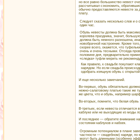
но все равно большинство невест оче
рассчитывал сэкономить, обратившись
обычно предоставляются невесте за 
плату.
Следует сказать несколько слов и о 
один час.
Обувь невесты должна быть максима
королева праздника, значит, большую
должна быть немного разношена, ина
новобрачной настроение. Кроме того,
скорее всего, окажется, что туфельк
очень и очень тесными. Отсюда пров
половине дня, предварительно приме
«следка» туфли мерить не рекоменду
Как правило, к свадьбе покупают к
нарядом. Но если свадьба происходи
одобрать изящную обувь с открытой
И еще несколько замечаний.
Во-первых, обувь обязательно должна
нежно-салатовому платью такие же ту
же цвета, что и обувь, например шар
Во-вторых, помните, что белая обувь
В-третьих, если невеста отличается 
каблуке или не выходящие из моды ло
И последнее — обратите внимание на
состоянии каблуков и набоек.
Огромным потенциалом в плане заве
частности — свадебном) наряде, по 
могут быть длинными (особенно эффе